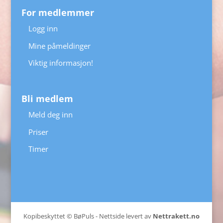
For medlemmer
Logg inn
Mine påmeldinger
Viktig informasjon!
Bli medlem
Meld deg inn
Priser
Timer
Kopibeskyttet © BøPuls - Nettside levert av
Nettrakett.no