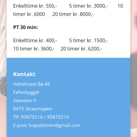
Enkelttime kr. 550,- 5 timer kr. 3000,- 10
timer kr. 6000 20 timer kr. 8000,-
PT 30 min:
Enkelttime kr. 400,- 5 timer kr. 1500,-
10 timer kr. 3600,- 20 timer kr. 6200,-
Kontakt
Helsehuset Bø AS
Fellesbygget
Veaveien 9
8475 Straumsjøen
Tlf:
90870216
/
90870216
E-post:
bopulstimer@gmail.com